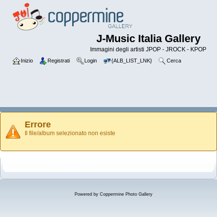
J-Music Italia Gallery
Immagini degli artisti JPOP - JROCK - KPOP
Inizio
Registrati
Login
{ALB_LIST_LNK}
Cerca
Errore
Il file/album selezionato non esiste
Powered by
Coppermine Photo Gallery