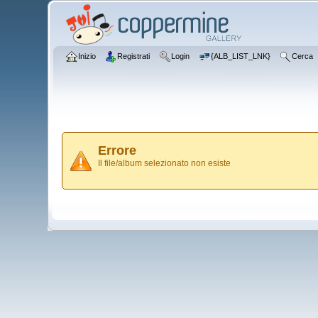
Inizio
Registrati
Login
{ALB_LIST_LNK}
Cerca
Errore
Il file/album selezionato non esiste