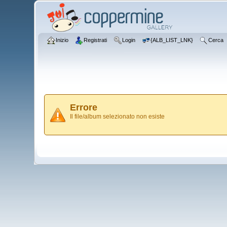
Inizio
Registrati
Login
{ALB_LIST_LNK}
Cerca
Errore
Il file/album selezionato non esiste