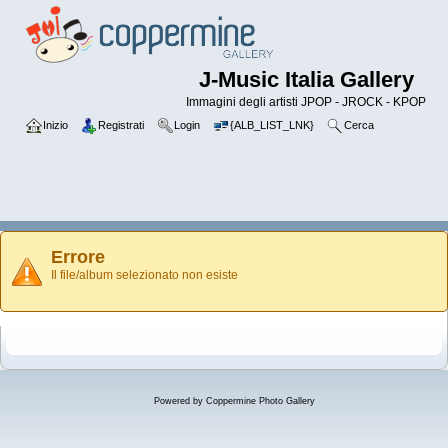
J-Music Italia Gallery
Immagini degli artisti JPOP - JROCK - KPOP
Inizio
Registrati
Login
{ALB_LIST_LNK}
Cerca
Errore
Il file/album selezionato non esiste
Powered by
Coppermine Photo Gallery