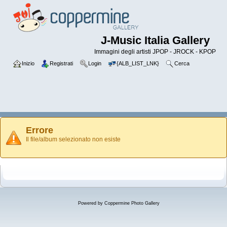
J-Music Italia Gallery
Immagini degli artisti JPOP - JROCK - KPOP
Inizio
Registrati
Login
{ALB_LIST_LNK}
Cerca
Errore
Il file/album selezionato non esiste
Powered by
Coppermine Photo Gallery