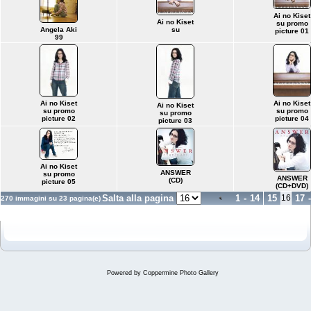
Ai no Kiset
Ai no Kiset
su promo
Angela Aki
su
picture 01
99
Ai no Kiset
Ai no Kiset
Ai no Kiset
su promo
su promo
su promo
picture 02
picture 04
picture 03
Ai no Kiset
ANSWER
su promo
ANSWER
(CD)
picture 05
(CD+DVD)
Salta alla pagina
1
-
14
15
16
17
-
270 immagini su 23 pagina(e)
Powered by
Coppermine Photo Gallery