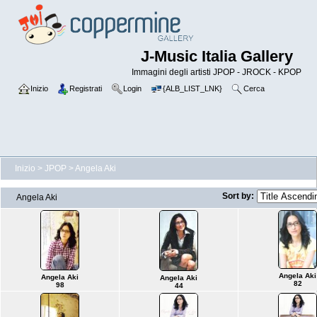
J-Music Italia Gallery
Immagini degli artisti JPOP - JROCK - KPOP
Inizio
Registrati
Login
{ALB_LIST_LNK}
Cerca
Inizio
>
JPOP
>
Angela Aki
Sort by:
Angela Aki
Angela Aki
Angela Aki
Angela Aki
82
98
44