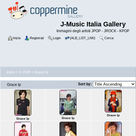
J-Music Italia Gallery
Immagini degli artisti JPOP - JROCK - KPOP
Inizio
Registrati
Login
{ALB_LIST_LNK}
Cerca
Inizio
>
C-POP
>
Grace Ip
Sort by:
Grace Ip
Grace Ip
Grace Ip
Grace Ip