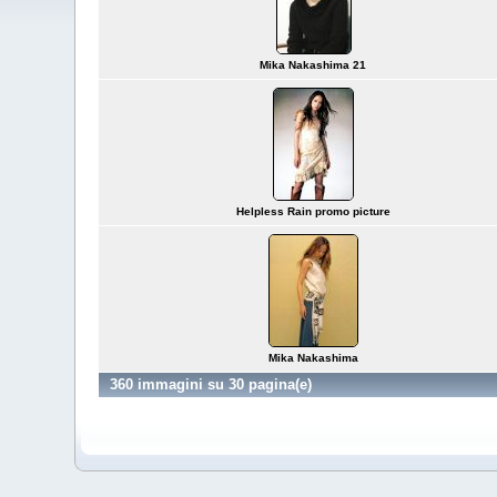
Mika Nakashima 21
Helpless Rain promo picture
Mika Nakashima
360 immagini su 30 pagina(e)