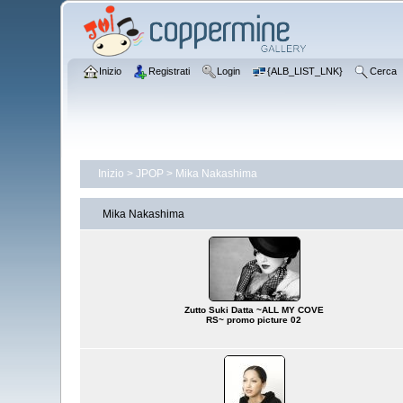
Inizio
Registrati
Login
{ALB_LIST_LNK}
Cerca
Inizio
>
JPOP
>
Mika Nakashima
Mika Nakashima
Zutto Suki Datta ~ALL MY COVE
RS~ promo picture 02