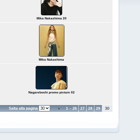
Mika Nakashima 20
Mika Nakashima
Nagareboshi promo picture 02
Salta alla pagina
1
-
26
27
28
29
30