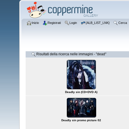
Inizio
Registrati
Login
{ALB_LIST_LNK}
Cerca
Risultati della ricerca nelle immagini - "dead"
Deadly sin (CD+DVD A)
Deadly sin promo picture 02