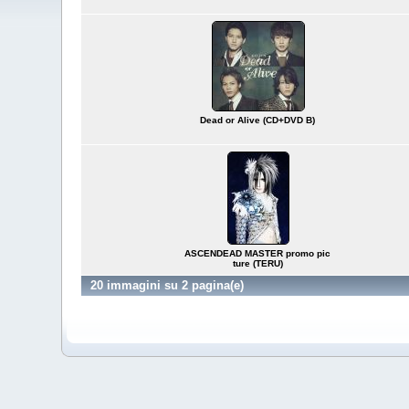
Dead or Alive (CD+DVD B)
ASCENDEAD MASTER promo pic
ture (TERU)
20 immagini su 2 pagina(e)