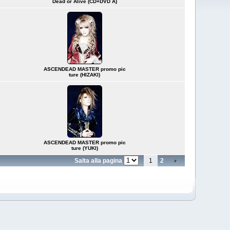
Dead or Alive (CD+DVD A)
ASCENDEAD MASTER promo pic
ture (HIZAKI)
ASCENDEAD MASTER promo pic
ture (YUKI)
Salta alla pagina
1
2