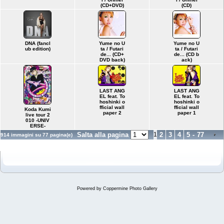
(CD+DVD)
(CD)
DNA (fancl
Yume no U
Yume no U
ub edition)
ta / Futari
ta / Futari
de... (CD+
de... (CD b
DVD back)
ack)
LAST ANG
LAST ANG
EL feat. To
EL feat. To
hoshinki o
hoshinki o
fficial wall
fficial wall
Koda Kumi
paper 2
paper 1
live tour 2
010 -UNIV
ERSE-
Salta alla pagina
1
2
3
4
5
-
77
914 immagini su 77 pagina(e)
Powered by
Coppermine Photo Gallery