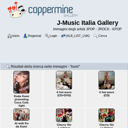
J-Music Italia Gallery
Immagini degli artisti JPOP - JROCK - KPOP
Inizio
Registrati
Login
{ALB_LIST_LNK}
Cerca
Risultati della ricerca nelle immagini - "kumi"
4 hot wave
4 hot wave
(CD+DVD)
(CD)
Koda Kumi
promoting
Coca Cola
light
AI with Ko
Cherry Gir
Cherry Gir
da Kumi
l / Unmei
l / Unmei