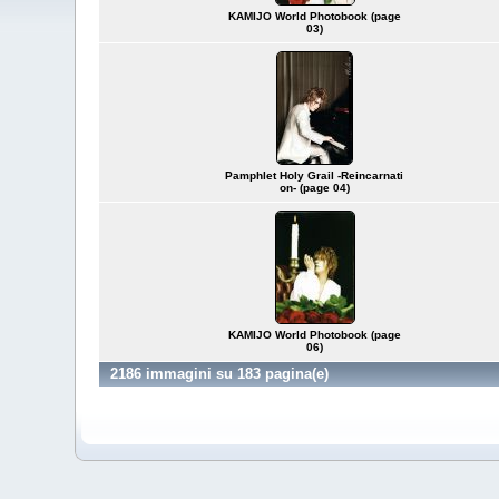
KAMIJO World Photobook (page
03)
Pamphlet Holy Grail -Reincarnati
on- (page 04)
KAMIJO World Photobook (page
06)
2186 immagini su 183 pagina(e)