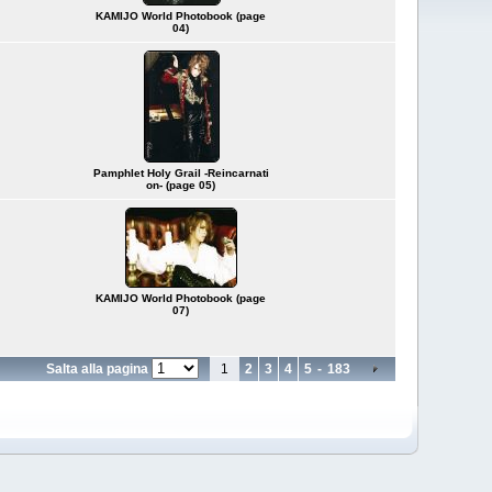
KAMIJO World Photobook (page
04)
Pamphlet Holy Grail -Reincarnati
on- (page 05)
KAMIJO World Photobook (page
07)
Salta alla pagina
1
2
3
4
5
-
183