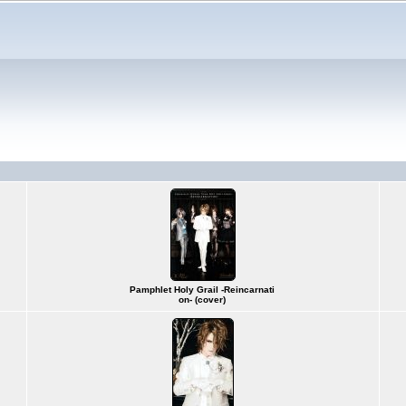
Pamphlet Holy Grail -Reincarnati
on- (cover)