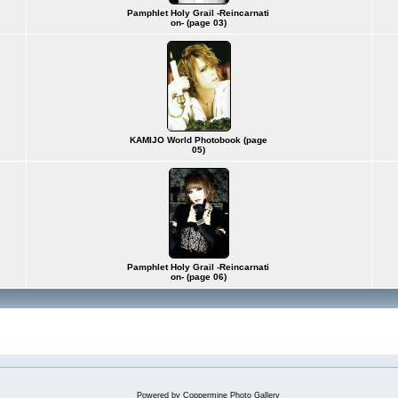
Pamphlet Holy Grail -Reincarnati
on- (page 03)
KAMIJO World Photobook (page
05)
Pamphlet Holy Grail -Reincarnati
on- (page 06)
Powered by
Coppermine Photo Gallery