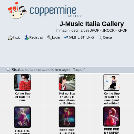
J-Music Italia Gallery
Immagini degli artisti JPOP - JROCK - KPOP
Inizio
Registrati
Login
{ALB_LIST_LNK}
Cerca
Risultati della ricerca nelle immagini - "super"
Koi no Sup
Koi no Sup
Koi no Sup
er Ball / H
er Ball / H
er Ball / H
ome
ome (Kans
ome (limit
ai Edition)
ed edition)
FREE FRE
FREE FRE
FREE FRE
E / SUPER
E / SUPER