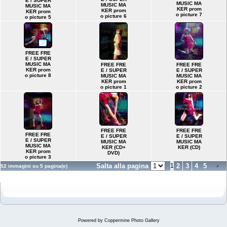
E / SUPER
MUSIC MA
MUSIC MA
MUSIC MA
KER prom
KER prom
KER prom
o picture 7
o picture 6
o picture 5
FREE FRE
E / SUPER
MUSIC MA
FREE FRE
FREE FRE
KER prom
E / SUPER
E / SUPER
o picture 8
MUSIC MA
MUSIC MA
KER prom
KER prom
o picture 1
o picture 2
FREE FRE
FREE FRE
FREE FRE
E / SUPER
E / SUPER
E / SUPER
MUSIC MA
MUSIC MA
MUSIC MA
KER (CD+
KER (CD)
KER prom
DVD)
o picture 3
Salta alla pagina
1
2
3
4
5
52 immagini su 5 pagina(e)
Powered by
Coppermine Photo Gallery