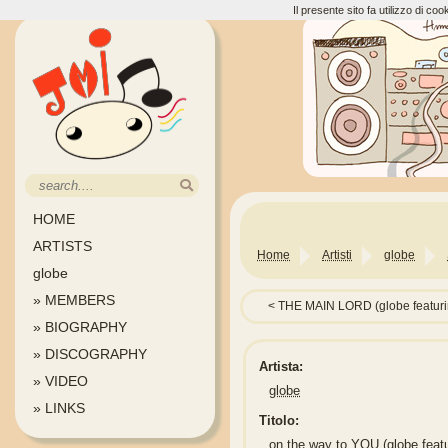
Il presente sito fa utilizzo di c
HOME
ARTISTS
Home
Artisti
globe
globe
» MEMBERS
THE MAIN LORD (globe featur
» BIOGRAPHY
» DISCOGRAPHY
Artista:
» VIDEO
globe
» LINKS
Titolo:
on the way to YOU (globe feat