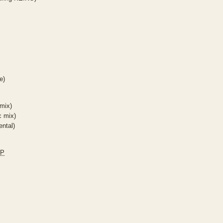
e)
 mix)
c mix)
ntal)
JP