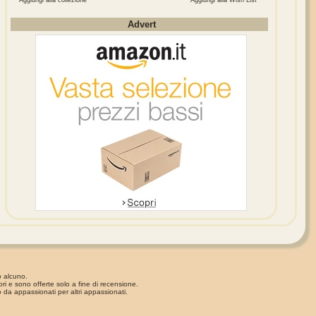
Aggiungi alla collezione
Aggiungi alla Wish List
Advert
o alcuno.
ori e sono offerte solo a fine di recensione.
 da appassionati per altri appassionati.