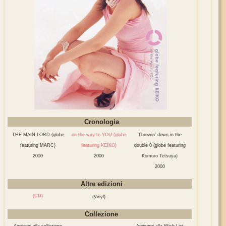
Cronologia
THE MAIN LORD (globe
on the way to YOU (globe
Throwin' down in the
featuring MARC)
featuring KEIKO)
double 0 (globe featuring
2000
2000
Komuro Tetsuya)
2000
Altre edizioni
(CD)
(Vinyl)
Collezione