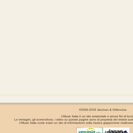
©2006-2026 Jirochan & Grifoncina
J-Music Italia è un sito amatoriale e senza fini di lucr
Le immagini, gli screenshots, i video su queste pagine sono di proprietà dei relativi aut
J-Music Italia vuole esser un sito di informazione sulla musica giapponese realizzato