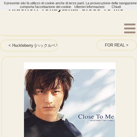
Il presente sito fa utilizzo di cookie anche di terze parti. La prosecuzione della navigazione
Hidenori Tokuyama: Close To Me
comporta l'accettazione dei cookie.
Ulteriori informazioni
Chiudi
Home
Artisti
Hidenori Tokuyama
Single
FOR REAL
Huckleberry (ハックルベリー)