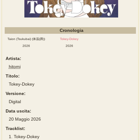
Cronologia
Taion (Tsukubai) (体温(蹲))
Tokey-Dokey
2026
2026
Artista:
hitomi
Titolo:
Tokey-Dokey
Versione:
Digital
Data uscita:
20 Maggio 2026
Tracklist:
1.
Tokey-Dokey