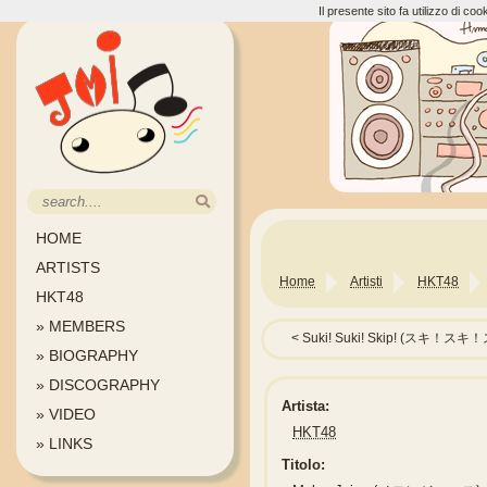
Il presente sito fa utilizzo di c
HOME
ARTISTS
Home
Artisti
HKT48
HKT48
» MEMBERS
Suki! Suki! Skip! (スキ！
» BIOGRAPHY
» DISCOGRAPHY
Artista:
» VIDEO
HKT48
» LINKS
Titolo: