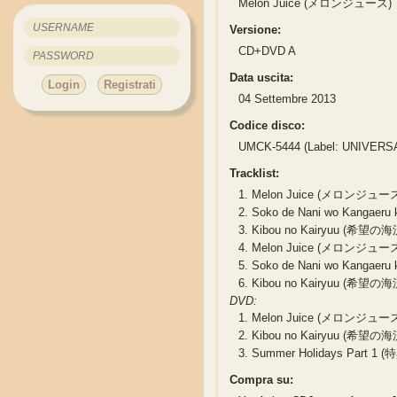
Melon Juice (メロンジュース)
Versione:
CD+DVD A
Data uscita:
Login
Registrati
04 Settembre 2013
Codice disco:
UMCK-5444 (Label: UNIVERS
Tracklist:
1.
Melon Juice (メロンジュー
2.
Soko de Nani wo Kang
3.
Kibou no Kairyuu (希望の海流
4.
Melon Juice (メロンジュース) (
5.
Soko de Nani wo Kangae
6.
Kibou no Kairyuu (希望の海流)
DVD:
1.
Melon Juice (メロンジュース)
2.
Kibou no Kairyuu (希望の海流
3.
Summer Holidays Part
Compra su: