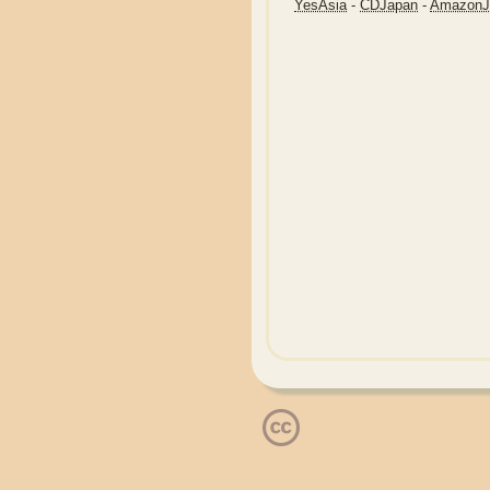
YesAsia
-
CDJapan
-
Amazon