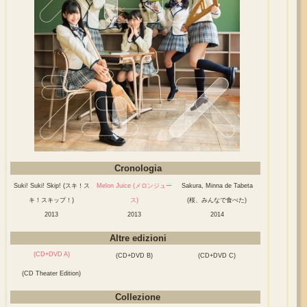
Cronologia
Suki! Suki! Skip! (スキ！ス
Melon Juice (メロンジュー
Sakura, Minna de Tabeta
キ！スキップ！)
ス)
(桜、みんなで食べた)
2013
2013
2014
Altre edizioni
(CD+DVD A)
(CD+DVD B)
(CD+DVD C)
(CD Theater Edition)
Collezione