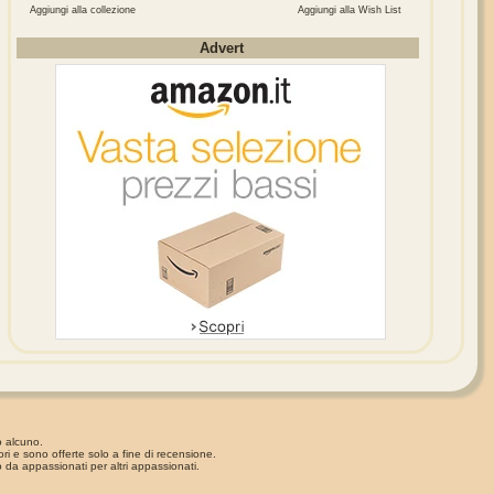
Aggiungi alla collezione
Aggiungi alla Wish List
Advert
o alcuno.
ori e sono offerte solo a fine di recensione.
 da appassionati per altri appassionati.