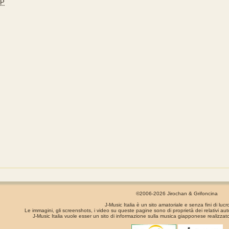
JP
©2006-2026 Jirochan & Grifoncina
J-Music Italia è un sito amatoriale e senza fini di lucr
Le immagini, gli screenshots, i video su queste pagine sono di proprietà dei relativi aut
J-Music Italia vuole esser un sito di informazione sulla musica giapponese realizzato