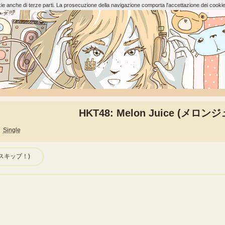
ookie anche di terze parti. La prosecuzione della navigazione comporta l'accettazione dei cookie
HKT48: Melon Juice (メロン
Single
スキ！スキップ！)