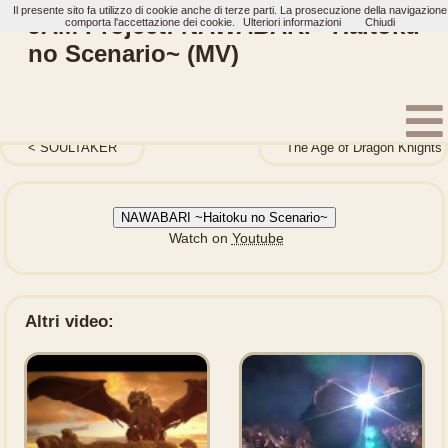
Il presente sito fa utilizzo di cookie anche di terze parti. La prosecuzione della navigazione
JAM Project: NAWABARI ~Haitoku
comporta l'accettazione dei cookie.
Ulteriori informazioni
Chiudi
no Scenario~ (MV)
Home
Artisti
JAM Project
Video
SOULTAKER
The Age of Dragon Knights
NAWABARI ~Haitoku no Scenario~
Watch on
Youtube
Altri video: