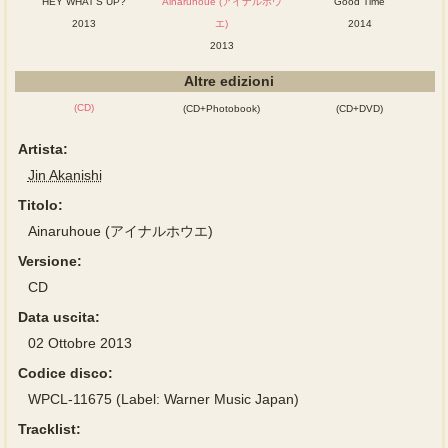
HEY WHAT'S UP?
Ainaruhoue (アイナルホウ
Good Time
2013
エ)
2014
2013
Altre edizioni
(CD)
(CD+Photobook)
(CD+DVD)
Artista:
Jin Akanishi
Titolo:
Ainaruhoue (アイナルホウエ)
Versione:
CD
Data uscita:
02 Ottobre 2013
Codice disco:
WPCL-11675 (Label: Warner Music Japan)
Tracklist: