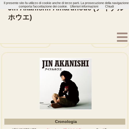
Il presente sito fa utilizzo di cookie anche di terze parti. La prosecuzione della navigazione
Jin Akanishi: Ainaruhoue (アイナル
comporta l'accettazione dei cookie.
Ulteriori informazioni
Chiudi
ホウエ)
Home
Artisti
Jin Akanishi
Single
HEY WHAT'S UP?
Good Time
Cronologia