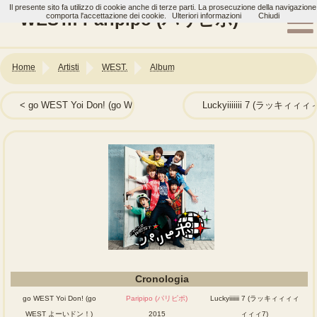
Il presente sito fa utilizzo di cookie anche di terze parti. La prosecuzione della navigazione
WEST.: Paripipo (パリピポ)
comporta l'accettazione dei cookie.
Ulteriori informazioni
Chiudi
Home
Artisti
WEST.
Album
go WEST Yoi Don! (go WEST よーいドン！)
Luckyiiiiiii 7 (ラッキィィ
Cronologia
go WEST Yoi Don! (go
Paripipo (パリピポ)
Luckyiiiiiii 7 (ラッキィィィィ
WEST よーいドン！)
2015
ィィィ7)