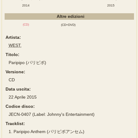
2014
2015
Altre edizioni
(CD)
(CD+DVD)
Artista:
WEST.
Titolo:
Paripipo (パリピポ)
Versione:
CD
Data uscita:
22 Aprile 2015
Codice disco:
JECN-0407 (Label: Johnny's Entertainment)
Tracklist:
1.
Paripipo Anthem (パリピポアンセム)