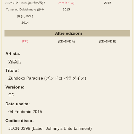
(ジパング・おおきに大作戦) /
パラダイス)
2015
Yume wo Dakishimete (夢を
2015
抱きしめて)
2014
Altre edizioni
(CD)
(CD+DVD A)
(CD+DVD B)
Artista:
WEST.
Titolo:
Zundoko Paradise (ズンドコ パラダイス)
Versione:
CD
Data uscita:
04 Febbraio 2015
Codice disco:
JECN-0396 (Label: Johnny's Entertainment)