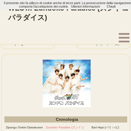
Il presente sito fa utilizzo di cookie anche di terze parti. La prosecuzione della navigazione
WEST.: Zundoko Paradise (ズンドコ
comporta l'accettazione dei cookie.
Ulteriori informazioni
Chiudi
パラダイス)
Home
Artisti
WEST.
Single
Zipangu Ookini Daisakusen (ジパング・おおきに大作戦) / Yume wo 
Bari Hapi (バリ ハピ)
Cronologia
Zipangu Ookini Daisakusen
Zundoko Paradise (ズンドコ
Bari Hapi (バリ ハピ)