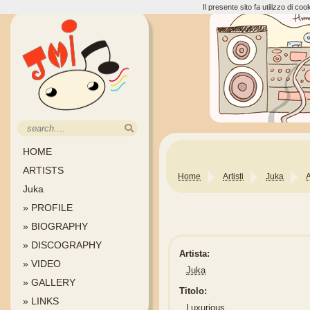
Il presente sito fa utilizzo di c
HOME
ARTISTS
Home
Artisti
Juka
Juka
» PROFILE
» BIOGRAPHY
» DISCOGRAPHY
Artista:
» VIDEO
Juka
» GALLERY
Titolo:
» LINKS
Luxurious