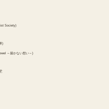
st Society)
界)
~ (Jewel ～届かない想い～)
JP