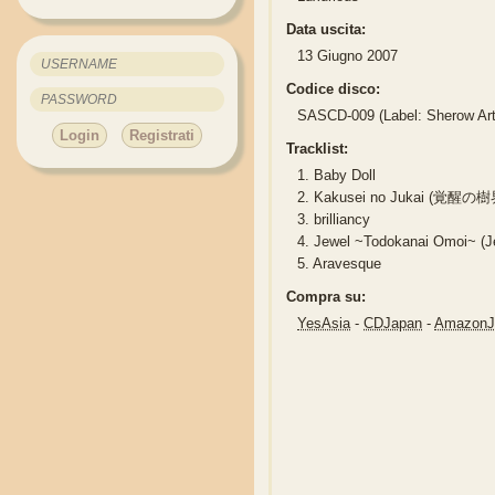
Data uscita:
13 Giugno 2007
Codice disco:
SASCD-009 (Label: Sherow Arti
Login
Registrati
Tracklist:
1.
Baby Doll
2.
Kakusei no Jukai (覚醒の樹
3.
brilliancy
4.
Jewel ~Todokanai Omoi
5.
Aravesque
Compra su:
YesAsia
-
CDJapan
-
Amazon