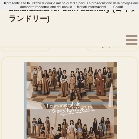
Il presente sito fa utilizzo di cookie anche di terze parti. La prosecuzione della navigazione
Sakurazaka46: Coin Laundry (コイン
comporta l'accettazione dei cookie.
Ulteriori informazioni
Chiudi
ランドリー)
Home
Artisti
Sakurazaka46
Single
Lonesome rabbit
We got your back