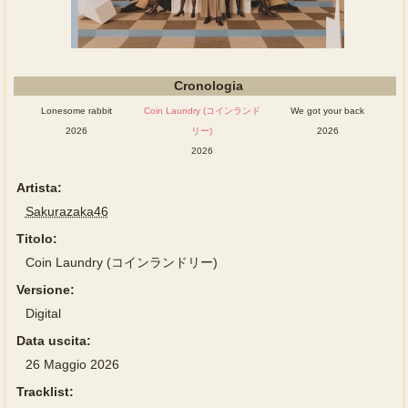
Cronologia
Lonesome rabbit
Coin Laundry (コインランド
We got your back
2026
リー)
2026
2026
Artista:
Sakurazaka46
Titolo:
Coin Laundry (コインランドリー)
Versione:
Digital
Data uscita:
26 Maggio 2026
Tracklist: