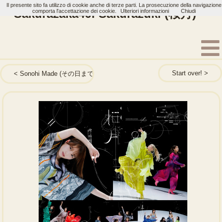
Il presente sito fa utilizzo di cookie anche di terze parti. La prosecuzione della navigazione
Sakurazaka46: Sakurazuki (桜月)
comporta l'accettazione dei cookie.
Ulteriori informazioni
Chiudi
Home
Artisti
Sakurazaka46
Single
Start over!
Sonohi Made (その日まで)