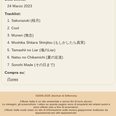
24 Marzo 2023
Tracklist:
1.
Sakurazuki (桜月)
2.
Cool
3.
Munen (無念)
4.
Moshika Shitara Shinjitsu (もしかしたら真実)
5.
Tamashii no Liar (魂のLiar)
6.
Natsu no Chikamichi (夏の近道)
7.
Sonohi Made (その日まで)
Compra su:
iTunes
©2006-2026 Jirochan & Grifoncina
J-Music Italia è un sito amatoriale e senza fini di lucro alcuno.
Le immagini, gli screenshots, i video su queste pagine sono di proprietà dei relativi autori e
sono offerte solo a fine di recensione.
J-Music Italia vuole esser un sito di informazione sulla musica giapponese realizzato da
appassionati per altri appassionati.