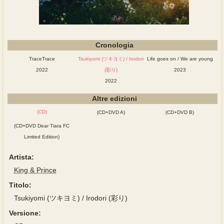
Cronologia
TraceTrace
Tsukiyomi (ツキヨミ) / Irodori
Life goes on / We are young
2022
(彩り)
2023
2022
Altre edizioni
(CD)
(CD+DVD A)
(CD+DVD B)
(CD+DVD Dear Tiara FC
Limited Edition)
Artista:
King & Prince
Titolo:
Tsukiyomi (ツキヨミ) / Irodori (彩り)
Versione: