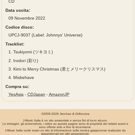
CD
Data uscita:
09 Novembre 2022
Codice disco:
UPCJ-9037 (Label: Johnnys' Universe)
Tracklist:
1.
Tsukiyomi (ツキヨミ)
2.
Irodori (彩り)
3.
Kimi to Merry Christmas (君とメリークリスマス)
4.
Misbehave
Compra su:
YesAsia
-
CDJapan
-
AmazonJP
©2006-2026 Jirochan & Grifoncina
J-Music Italia è un sito amatoriale e senza fini di lucro alcuno.
Le immagini, gli screenshots, i video su queste pagine sono di proprietà dei relativi autori e
sono offerte solo a fine di recensione.
J-Music Italia vuole esser un sito di informazione sulla musica giapponese realizzato da
appassionati per altri appassionati.