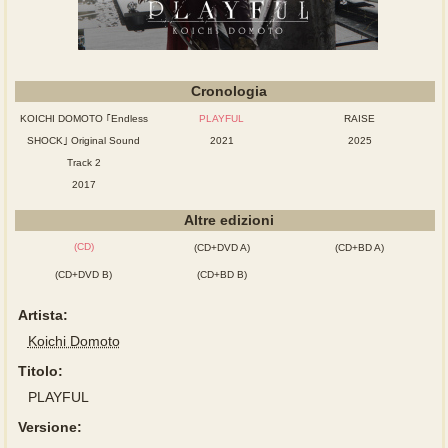
Cronologia
KOICHI DOMOTO ｢Endless
PLAYFUL
RAISE
SHOCK｣ Original Sound
2021
2025
Track 2
2017
Altre edizioni
(CD)
(CD+DVD A)
(CD+BD A)
(CD+DVD B)
(CD+BD B)
Artista:
Koichi Domoto
Titolo:
PLAYFUL
Versione: