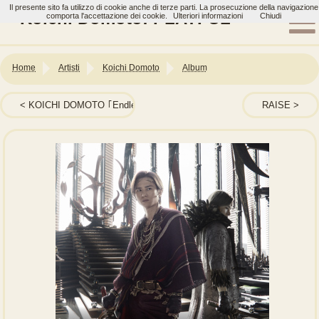
Il presente sito fa utilizzo di cookie anche di terze parti. La prosecuzione della navigazione
Koichi Domoto: PLAYFUL
comporta l'accettazione dei cookie.
Ulteriori informazioni
Chiudi
Home
Artisti
Koichi Domoto
Album
KOICHI DOMOTO ｢Endless SHOCK｣ Original Sound Track 2
RAISE