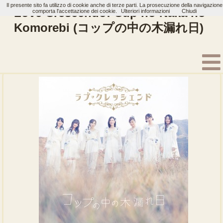
Il presente sito fa utilizzo di cookie anche di terze parti. La prosecuzione della navigazione
Love Crescendo: Cup no Naka no
comporta l'accettazione dei cookie.
Ulteriori informazioni
Chiudi
Komorebi (コップの中の木漏れ日)
Home
Artisti
Love Crescendo
Single