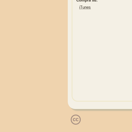
Compra su:
iTunes