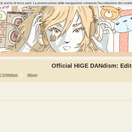
ookie anche di terze parti. La prosecuzione della navigazione comporta l'accettazione dei cookie
Official HIGE DANdism: Edit
IGE DANdism
Album