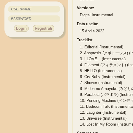
Versione:
Digital Instrumental
Data uscita:
Login
Registrati
15 Aprile 2022
Tracklist:
1.
Editorial (Instrumental)
2.
Apoptosis (アポトーシス) (Ins
3.
I LOVE... (Instrumental)
4.
Filament (フィラメント) (Inst
5.
HELLO (Instrumental)
6.
Cry Baby (Instrumental)
7.
Shower (Instrumental)
8.
Midori no Amayoke (みどりの
9.
Parabola (パラボラ) (Instrum
10.
Pending Machine (ペンデ
11.
Bedroom Talk (Instrumenta
12.
Laughter (Instrumental)
13.
Universe (Instrumental)
14.
Lost In My Room (Instrume