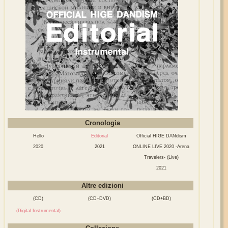
Cronologia
Hello
Editorial
Official HIGE DANdism
2020
2021
ONLINE LIVE 2020 -Arena
Travelers- (Live)
2021
Altre edizioni
(CD)
(CD+DVD)
(CD+BD)
(Digital Instrumental)