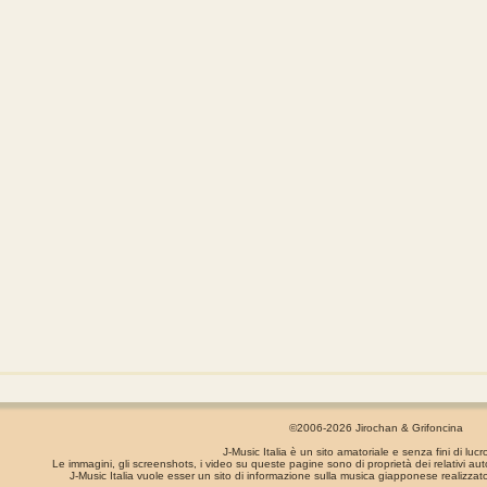
©2006-2026 Jirochan & Grifoncina
J-Music Italia è un sito amatoriale e senza fini di lucr
Le immagini, gli screenshots, i video su queste pagine sono di proprietà dei relativi aut
J-Music Italia vuole esser un sito di informazione sulla musica giapponese realizzato