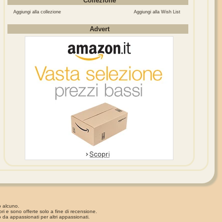
Collezione
Aggiungi alla collezione
Aggiungi alla Wish List
Advert
o alcuno.
ori e sono offerte solo a fine di recensione.
 da appassionati per altri appassionati.