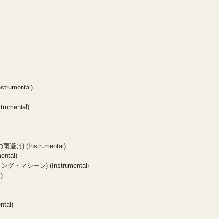
trumental)
rumental)
雨避け) (Instrumental)
ental)
ィング・マシーン) (Instrumental)
l)
ntal)