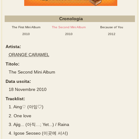
Cronologia
The First Mini Album
The Second Mini Album
Because of You
2010
2010
2012
Artista:
ORANGE CARAMEL
Titolo:
The Second Mini Album
Data uscita:
18 Novembre 2010
Tracklist:
1.
Aing♡ (아잉♡)
2.
One love
3.
Ajig... (아직…; Yet...) / Raina
4.
Igose Seoseo (이곳에 서서)