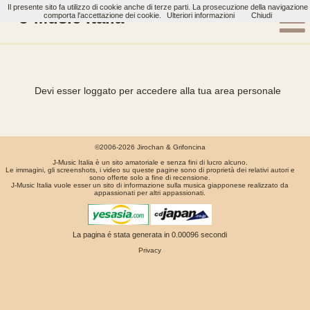
Il presente sito fa utilizzo di cookie anche di terze parti. La prosecuzione della navigazione
J-Music Italia
comporta l'accettazione dei cookie.
Ulteriori informazioni
Chiudi
Devi esser loggato per accedere alla tua area personale
©2006-2026 Jirochan & Grifoncina
J-Music Italia è un sito amatoriale e senza fini di lucro alcuno.
Le immagini, gli screenshots, i video su queste pagine sono di proprietà dei relativi autori e
sono offerte solo a fine di recensione.
J-Music Italia vuole esser un sito di informazione sulla musica giapponese realizzato da
appassionati per altri appassionati.
La pagina é stata generata in 0.00096 secondi
Privacy