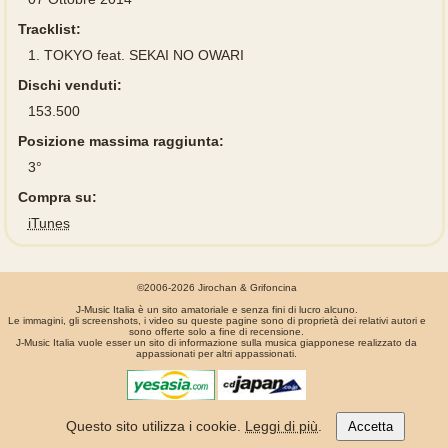
Tracklist:
1.
TOKYO feat. SEKAI NO OWARI
Dischi venduti:
153.500
Posizione massima raggiunta:
3°
Compra su:
iTunes
©2006-2026 Jirochan & Grifoncina
J-Music Italia è un sito amatoriale e senza fini di lucro alcuno.
Le immagini, gli screenshots, i video su queste pagine sono di proprietà dei relativi autori e
sono offerte solo a fine di recensione.
J-Music Italia vuole esser un sito di informazione sulla musica giapponese realizzato da
appassionati per altri appassionati.
La pagina é stata generata in 0.00071 secondi
Questo sito utilizza i cookie.
Leggi di più
.
Accetta
Privacy