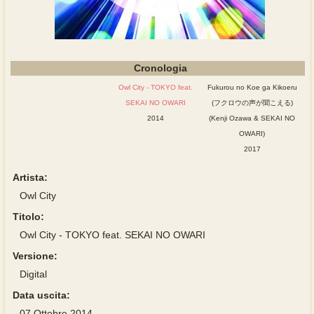
Cronologia
Owl City - TOKYO feat.
Fukurou no Koe ga Kikoeru
SEKAI NO OWARI
(フクロウの声が聞こえる)
2014
(Kenji Ozawa & SEKAI NO
OWARI)
2017
Artista:
Owl City
Titolo:
Owl City - TOKYO feat. SEKAI NO OWARI
Versione:
Digital
Data uscita:
07 Ottobre 2014