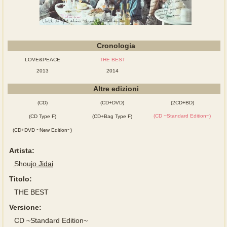
Cronologia
LOVE&PEACE
THE BEST
2013
2014
Altre edizioni
(CD)
(CD+DVD)
(2CD+BD)
(CD ~Standard Edition~)
(CD Type F)
(CD+Bag Type F)
(CD+DVD ~New Edition~)
Artista:
Shoujo Jidai
Titolo:
THE BEST
Versione:
CD ~Standard Edition~