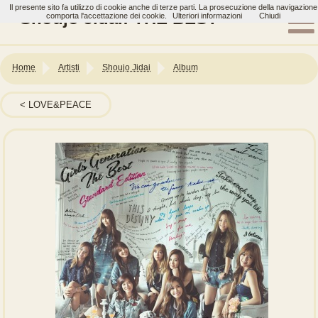
Il presente sito fa utilizzo di cookie anche di terze parti. La prosecuzione della navigazione
Shoujo Jidai: THE BEST
comporta l'accettazione dei cookie.
Ulteriori informazioni
Chiudi
Home
Artisti
Shoujo Jidai
Album
LOVE&PEACE