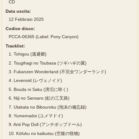
CD
Data uscita:
12 Febbraio 2025
Codice disco:
PCCA-06365 (Label: Pony Canyon)
Tracklist:
1.
Tohigou (逃避郷)
2.
Tsugihagi no Tsubasa (ツギハギの翼)
3.
Fukanzen Wonderland (不完全ワンダーランド)
4.
Levenoid (レヴェノイド)
5.
Bouda ni Saku (滂沱に咲く)
6.
Niji no Sansaro (虹の三叉路)
7.
Utakata no Bibouroku (泡沫の備忘録)
8.
Yumemadoi (ユメマドイ)
9.
Anti Pop Doll (アンチポップドール)
10.
Kūfuku no kaibutsu (空腹の怪物)