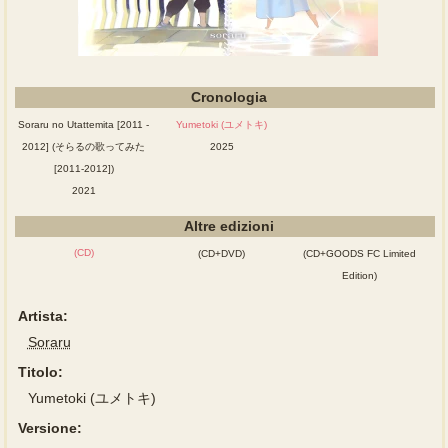
Cronologia
Soraru no Utattemita [2011 -
Yumetoki (ユメトキ)
2012] (そらるの歌ってみた
2025
[2011-2012])
2021
Altre edizioni
(CD)
(CD+DVD)
(CD+GOODS FC Limited
Edition)
Artista:
Soraru
Titolo:
Yumetoki (ユメトキ)
Versione: