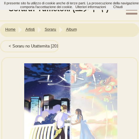
Il presente sito fa utilizzo di cookie anche di terze parti. La prosecuzione della navigazione
Soraru: Yumetoki (ユメトキ)
comporta l'accettazione dei cookie.
Ulteriori informazioni
Chiudi
Home
Artisti
Soraru
Album
Soraru no Utattemita [2011 - 2012] (そらるの歌ってみた[2011-2012])