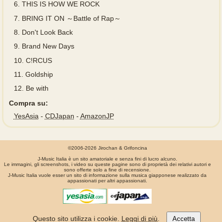
6.
THIS IS HOW WE ROCK
7.
BRING IT ON ～Battle of Rap～
8.
Don't Look Back
9.
Brand New Days
10.
C!RCUS
11.
Goldship
12.
Be with
Compra su:
YesAsia
-
CDJapan
-
AmazonJP
©2006-2026 Jirochan & Grifoncina
J-Music Italia è un sito amatoriale e senza fini di lucro alcuno.
Le immagini, gli screenshots, i video su queste pagine sono di proprietà dei relativi autori e
sono offerte solo a fine di recensione.
J-Music Italia vuole esser un sito di informazione sulla musica giapponese realizzato da
appassionati per altri appassionati.
La pagina é stata generata in 0.00077 secondi
Questo sito utilizza i cookie.
Leggi di più
.
Accetta
Privacy