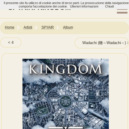
Il presente sito fa utilizzo di cookie anche di terze parti. La prosecuzione della navigazione
SPYAIR: KINGDOM
comporta l'accettazione dei cookie.
Ulteriori informazioni
Chiudi
Home
Artisti
SPYAIR
Album
4
Wadachi (轍～Wadachi～)