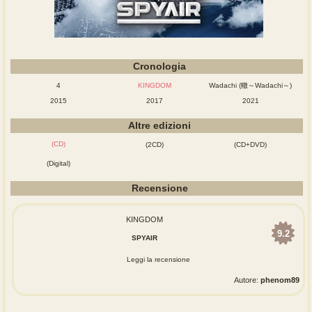
Cronologia
4
KINGDOM
Wadachi (轍～Wadachi～)
2015
2017
2021
Altre edizioni
(CD)
(2CD)
(CD+DVD)
(Digital)
Recensione
KINGDOM
9.2
SPYAIR
Leggi la recensione
Autore:
phenom89