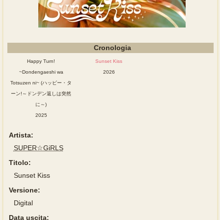
Cronologia
Happy Turn!
Sunset Kiss
~Dondengaeshi wa
2026
Totsuzen ni~ (ハッピー・タ
ーン!～ドンデン返しは突然
に～)
2025
Artista:
SUPER☆GiRLS
Titolo:
Sunset Kiss
Versione:
Digital
Data uscita: