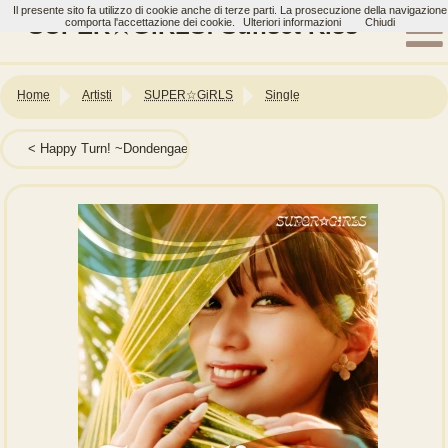
Il presente sito fa utilizzo di cookie anche di terze parti. La prosecuzione della navigazione
SUPER☆GiRLS: Sunset Kiss
comporta l'accettazione dei cookie.
Ulteriori informazioni
Chiudi
Home
Artisti
SUPER☆GiRLS
Single
Happy Turn! ~Dondengaeshi wa Totsuzen ni~ (ハッピー・タ