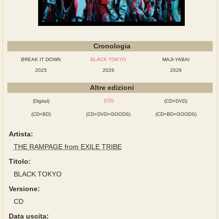
Cronologia
BREAK IT DOWN
BLACK TOKYO
MAJI-YABAI
2025
2026
2026
Altre edizioni
(CD)
(Digital)
(CD+DVD)
(CD+BD)
(CD+DVD+GOODS)
(CD+BD+GOODS)
Artista:
THE RAMPAGE from EXILE TRIBE
Titolo:
BLACK TOKYO
Versione:
CD
Data uscita: