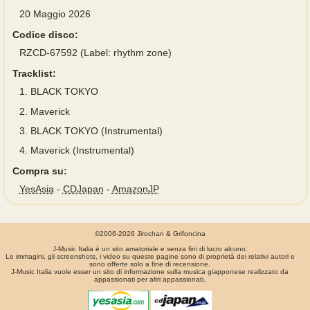
20 Maggio 2026
Codice disco:
RZCD-67592 (Label: rhythm zone)
Tracklist:
1.
BLACK TOKYO
2.
Maverick
3.
BLACK TOKYO (Instrumental)
4.
Maverick (Instrumental)
Compra su:
YesAsia
-
CDJapan
-
AmazonJP
©2006-2026 Jirochan & Grifoncina
J-Music Italia è un sito amatoriale e senza fini di lucro alcuno.
Le immagini, gli screenshots, i video su queste pagine sono di proprietà dei relativi autori e
sono offerte solo a fine di recensione.
J-Music Italia vuole esser un sito di informazione sulla musica giapponese realizzato da
appassionati per altri appassionati.