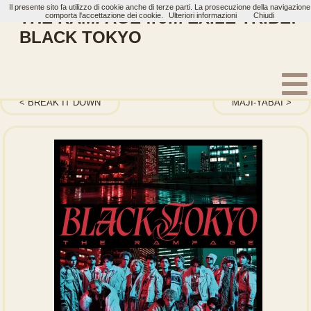
Il presente sito fa utilizzo di cookie anche di terze parti. La prosecuzione della navigazione
THE RAMPAGE from EXILE TRIBE:
comporta l'accettazione dei cookie.
Ulteriori informazioni
Chiudi
BLACK TOKYO
Home
Artisti
THE RAMPAGE from EXILE TRIBE
Single
BREAK IT DOWN
MAJI-YABAI