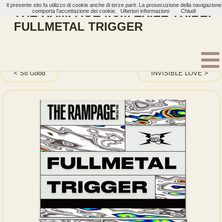
Il presente sito fa utilizzo di cookie anche di terze parti. La prosecuzione della navigazione
THE RAMPAGE from EXILE TRIBE:
comporta l'accettazione dei cookie.
Ulteriori informazioni
Chiudi
FULLMETAL TRIGGER
Home
Artisti
THE RAMPAGE from EXILE TRIBE
Single
So Good
INVISIBLE LOVE