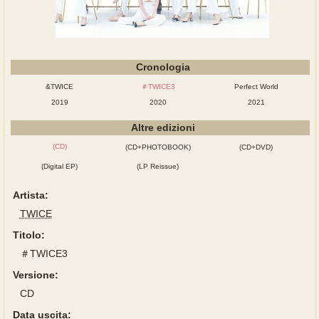
Cronologia
&TWICE
＃TWICE3
Perfect World
2019
2020
2021
Altre edizioni
(CD)
(CD+PHOTOBOOK)
(CD+DVD)
(Digital EP)
(LP Reissue)
Artista:
TWICE
Titolo:
＃TWICE3
Versione:
CD
Data uscita: