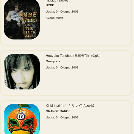
HELLO
(single)
HYDE
Uscita: 04 Giugno 2003
Ki/oon Music
Houyoku Tenshou (鳳翼天翔)
(single)
Onmyo-za
Uscita: 04 Giugno 2003
Kirikirimai (キリキリマイ)
(single)
ORANGE RANGE
Uscita: 04 Giugno 2003