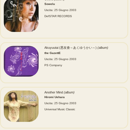
Sowelu
Uscita: 25 Giugno 2003
DefSTAR RECORDS
Akuyuutai (悪友會～あくゆうかい～)
(album)
the GazettE
Uscita: 25 Giugno 2003
PS Company
Another Mind
(album)
Hiromi Uehara
Uscita: 25 Giugno 2003
Universal Music Classic