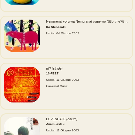
Nemurenai yoru wa Nemuranai yume wo (眠レナイ夜ハ眠ラナイ夢ヲ)
Ko Shibasaki
Uscita: 04 Giugno 2003
nil?
(single)
10-FEET
Uscita: 11 Giugno 2003
Universal Music
LOVE&HATE
(album)
Anamu&Maki
Uscita: 11 Giugno 2003