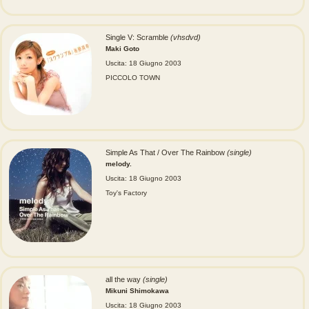
Single V: Scramble
(vhsdvd)
Maki Goto
Uscita: 18 Giugno 2003
PICCOLO TOWN
Simple As That / Over The Rainbow
(single)
melody.
Uscita: 18 Giugno 2003
Toy's Factory
all the way
(single)
Mikuni Shimokawa
Uscita: 18 Giugno 2003