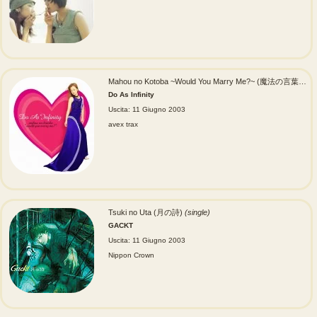
Mahou no Kotoba ~Would You Marry Me?~ (魔法の言葉 ~Would You Marry Me?~)
Do As Infinity
Uscita: 11 Giugno 2003
avex trax
Tsuki no Uta (月の詩)
(single)
GACKT
Uscita: 11 Giugno 2003
Nippon Crown