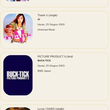
Thank U
(single)
AI
Uscita: 25 Giugno 2003
Universal Music
PICTURE PRODUCT II
(dvd)
BUCK-TICK
Uscita: 25 Giugno 2003
BMG Japan
Lu:na / OASIS
(single)