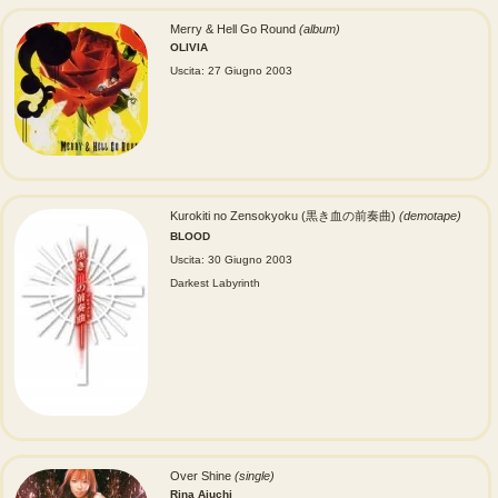
Merry & Hell Go Round
(album)
OLIVIA
Uscita: 27 Giugno 2003
Kurokiti no Zensokyoku (黒き血の前奏曲)
(demotape)
BLOOD
Uscita: 30 Giugno 2003
Darkest Labyrinth
Over Shine
(single)
Rina Aiuchi