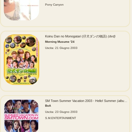
Pony Canyon
Koinu Dan no Monogatari (仔犬ダンの物語)
(dvd)
Morning Musume '24
Uscita: 21 Giugno 2003
SM Town Summer Vacation 2003 - Hello! Summer
(album)
BoA
Uscita: 23 Giugno 2003
S.M.ENTERTAINMENT