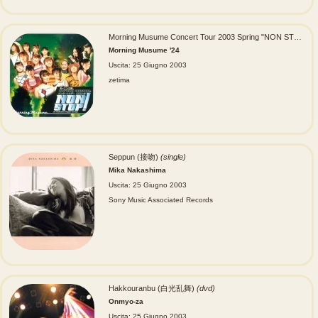
Morning Musume Concert Tour 2003 Spring "NON STOP!" (モーニング娘。コンサートツアー2003春“NON STOP！”)
Morning Musume '24
Uscita: 25 Giugno 2003
zetima
Seppun (接吻)
(single)
Mika Nakashima
Uscita: 25 Giugno 2003
Sony Music Associated Records
Hakkouranbu (白光乱舞)
(dvd)
Onmyo-za
Uscita: 25 Giugno 2003