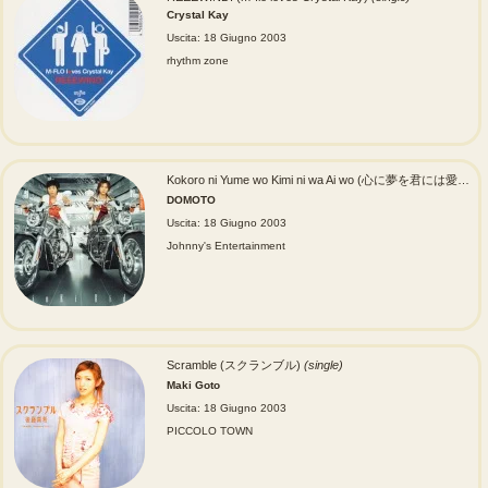
Crystal Kay
Uscita: 18 Giugno 2003
rhythm zone
Kokoro ni Yume wo Kimi ni wa Ai wo (心に夢を君には愛を) / Gira☆Gira (ギラ☆ギラ)
DOMOTO
Uscita: 18 Giugno 2003
Johnny's Entertainment
Scramble (スクランブル)
(single)
Maki Goto
Uscita: 18 Giugno 2003
PICCOLO TOWN