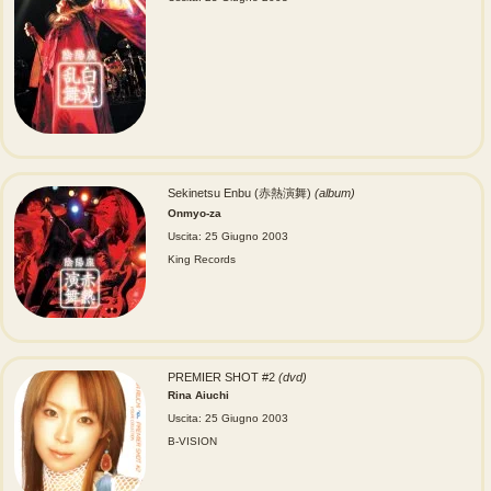
Sekinetsu Enbu (赤熱演舞)
(album)
Onmyo-za
Uscita: 25 Giugno 2003
King Records
PREMIER SHOT #2
(dvd)
Rina Aiuchi
Uscita: 25 Giugno 2003
B-VISION