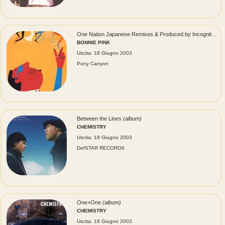
One Nation Japanese Remixes & Produced by Incognito
(al
BONNIE PINK
Uscita: 18 Giugno 2003
Pony Canyon
Between the Lines
(album)
CHEMISTRY
Uscita: 18 Giugno 2003
DefSTAR RECORDS
One×One
(album)
CHEMISTRY
Uscita: 18 Giugno 2003