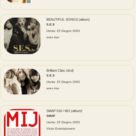
BEAUTIFUL SONGS
(album)
S.E.S
Uscita: 25 Giugno 2003
avex trax
Brilliant Clips
(dvd)
S.E.S
Uscita: 25 Giugno 2003
avex trax
SMAP 016 / MIJ
(album)
SMAP
Uscita: 25 Giugno 2003
Victor Entertainment