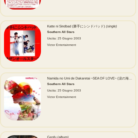
Katte ni Sindbad (勝手にシンドバッド)
(single)
Southern All Stars
Uscita: 25 Giugno 2003
Victor Entertainment
Namida no Umi de Dakaretai ~SEA OF LOVE~ (涙の海で抱かれたい~SEA OF LOVE~)
Southern All Stars
Uscita: 25 Giugno 2003
Victor Entertainment
Geofu
(album)