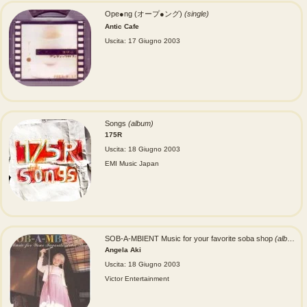
Ope●ng (オープ●ング)
(single)
Antic Cafe
Uscita: 17 Giugno 2003
Songs
(album)
175R
Uscita: 18 Giugno 2003
EMI Music Japan
SOB-A-MBIENT Music for your favorite soba shop
(album)
Angela Aki
Uscita: 18 Giugno 2003
Victor Entertainment