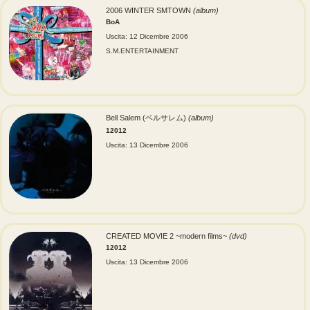
2006 WINTER SMTOWN
(album)
BoA
Uscita: 12 Dicembre 2006
S.M.ENTERTAINMENT
Bell Salem (ベルサレム)
(album)
12012
Uscita: 13 Dicembre 2006
CREATED MOVIE 2 ~modern films~
(dvd)
12012
Uscita: 13 Dicembre 2006