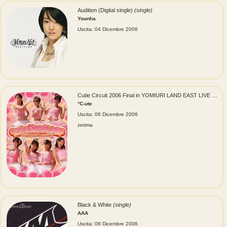
Audition (Digital single)
(single)
Younha
Uscita: 04 Dicembre 2006
Cutie Circuit 2006 Final in YOMIURI LAND EAST LIVE ~September 10 is °C-ute's Day~ (Cutie Circuit 2006 Final in YOMIURI LAND
°C-ute
Uscita: 06 Dicembre 2006
zetima
Black & White
(single)
AAA
Uscita: 06 Dicembre 2006