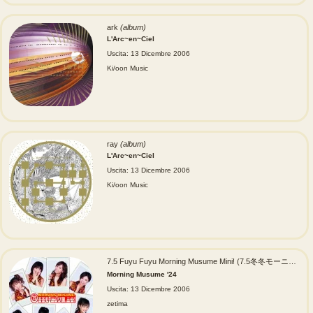
ark
(album)
L'Arc~en~Ciel
Uscita: 13 Dicembre 2006
Ki/oon Music
ray
(album)
L'Arc~en~Ciel
Uscita: 13 Dicembre 2006
Ki/oon Music
7.5 Fuyu Fuyu Morning Musume Mini! (7.5冬冬モーニング娘。ミニ!)
Morning Musume '24
Uscita: 13 Dicembre 2006
zetima