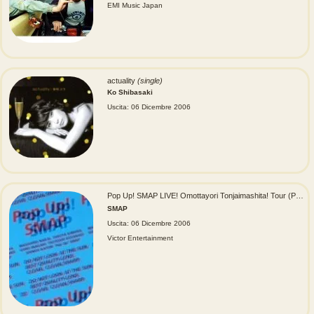
EMI Music Japan
actuality
(single)
Ko Shibasaki
Uscita: 06 Dicembre 2006
Pop Up! SMAP LIVE! Omottayori Tonjaimashita! Tour (Pop Up! SMAP LIVE! 思ったより飛んじゃいました！ ツアー)
SMAP
Uscita: 06 Dicembre 2006
Victor Entertainment