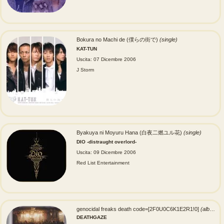
Bokura no Machi de (僕らの街で)
(single)
KAT-TUN
Uscita: 07 Dicembre 2006
J Storm
Byakuya ni Moyuru Hana (白夜二燃ユル花)
(single)
DIO -distraught overlord-
Uscita: 09 Dicembre 2006
Red List Entertainment
genocidal freaks death code=[2F0U0C6K1E2R1!0]
(album)
DEATHGAZE