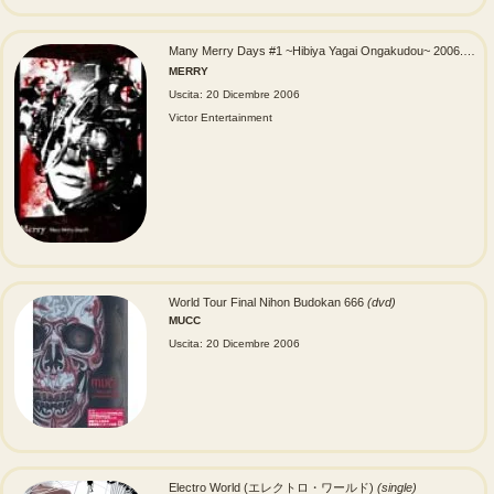
Many Merry Days #1 ~Hibiya Yagai Ongakudou~ 2006.7.30 ( Many Merry Days #1～日比谷野外大音楽堂～2006.7.30 )
MERRY
Uscita: 20 Dicembre 2006
Victor Entertainment
World Tour Final Nihon Budokan 666
(dvd)
MUCC
Uscita: 20 Dicembre 2006
Electro World (エレクトロ・ワールド)
(single)