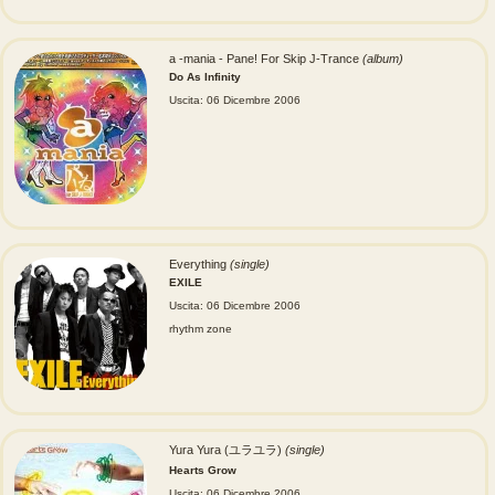
a -mania - Pane! For Skip J-Trance
(album)
Do As Infinity
Uscita: 06 Dicembre 2006
Everything
(single)
EXILE
Uscita: 06 Dicembre 2006
rhythm zone
Yura Yura (ユラユラ)
(single)
Hearts Grow
Uscita: 06 Dicembre 2006