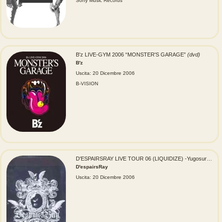
Sony Music Records
B'z LIVE-GYM 2006 “MONSTER'S GARAGE”
(dvd)
B'z
Uscita: 20 Dicembre 2006
B-VISION
D'ESPAIRSRAY LIVE TOUR 06 (LIQUIDIZE) -Yugosuru Taion-
D'espairsRay
Uscita: 20 Dicembre 2006