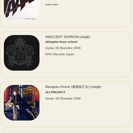
avex trax
INNOCENT SORROW
(single)
abingdon boys school
Uscita: 06 Dicembre 2006
EPIC Records Japan
Baragoku Otome (薔薇獄乙女)
(single)
ALI PROJECT
Uscita: 06 Dicembre 2006