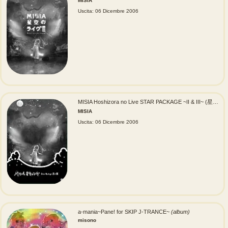
MISIA
Uscita: 06 Dicembre 2006
MISIA Hoshizora no Live STAR PACKAGE ~II & III~ (星空のライヴ STAR PACKAGE ~II & III~)
MISIA
Uscita: 06 Dicembre 2006
a-mania~Pane! for SKIP J-TRANCE~
(album)
misono