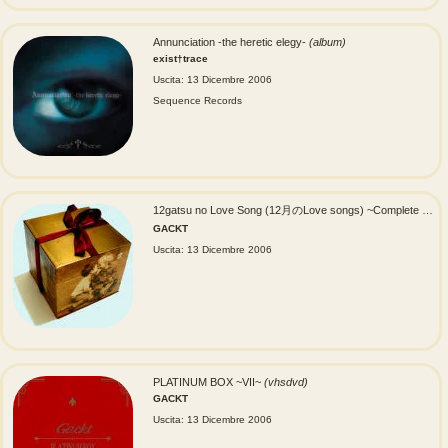
Annunciation -the heretic elegy-
(album)
exist†trace
Uscita: 13 Dicembre 2006
Sequence Records
12gatsu no Love Song (12月のLove songs) ~Complete Box~
GACKT
Uscita: 13 Dicembre 2006
PLATINUM BOX ~VII~
(vhsdvd)
GACKT
Uscita: 13 Dicembre 2006