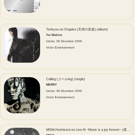
Tenkyuu no Ongaku (天球の音楽)
(album)
Yui Makino
Uscita: 06 Dicembre 2006
Victor Entertainment
Calling (コールing)
(single)
MERRY
Uscita: 06 Dicembre 2006
Victor Entertainment
MISIA Hoshizora no Live III ~Music is a joy forever~ (星空のライヴIII ~Music is a joy forever~)