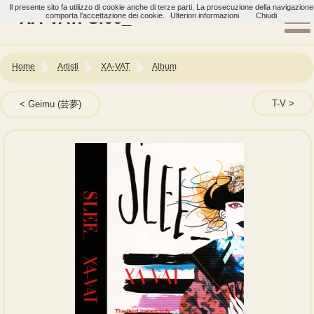
Il presente sito fa utilizzo di cookie anche di terze parti. La prosecuzione della navigazione
XA-VAT: Slee_
comporta l'accettazione dei cookie.
Ulteriori informazioni
Chiudi
Home
Artisti
XA-VAT
Album
T-V
Geimu (芸夢)