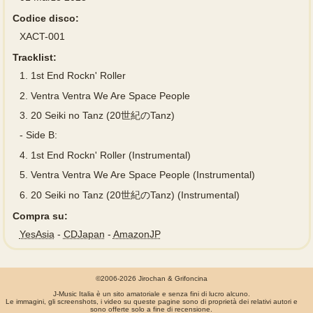
Codice disco:
XACT-001
Tracklist:
1.
1st End Rockn' Roller
2.
Ventra Ventra We Are Space People
3.
20 Seiki no Tanz (20世紀のTanz)
-
Side B:
4.
1st End Rockn' Roller (Instrumental)
5.
Ventra Ventra We Are Space People (Instrumental)
6.
20 Seiki no Tanz (20世紀のTanz) (Instrumental)
Compra su:
YesAsia
-
CDJapan
-
AmazonJP
©2006-2026 Jirochan & Grifoncina
J-Music Italia è un sito amatoriale e senza fini di lucro alcuno.
Le immagini, gli screenshots, i video su queste pagine sono di proprietà dei relativi autori e
sono offerte solo a fine di recensione.