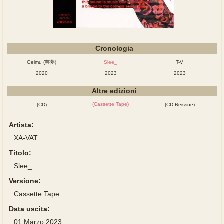
Cronologia
Geimu (芸夢)
Slee_
T-V
2020
2023
2023
Altre edizioni
(Cassette Tape)
(CD)
(CD Reissue)
Artista:
XA-VAT
Titolo:
Slee_
Versione:
Cassette Tape
Data uscita:
01 Marzo 2023