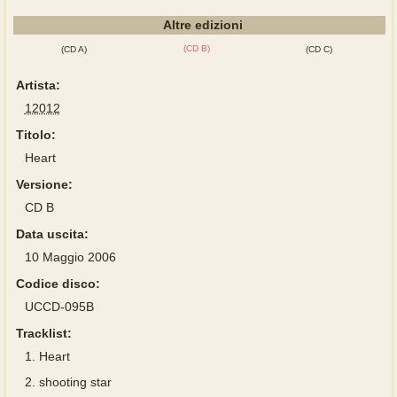
Altre edizioni
(CD B)
(CD A)
(CD C)
Artista:
12012
Titolo:
Heart
Versione:
CD B
Data uscita:
10 Maggio 2006
Codice disco:
UCCD-095B
Tracklist:
1.
Heart
2.
shooting star