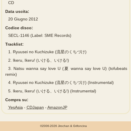
CD
Data uscita:
20 Giugno 2012
Codice disco:
SECL-1146 (Label: SME Records)
Tracklist:
1.
Ryuusei no Kuchizuke (流星のくちづけ)
2.
Ikeru, Ikeru! (いける、いける!)
3.
Natsu wanna say love U (夏 wanna say love U) (tofubeats
remix)
4.
Ryuusei no Kuchizuke (流星のくちづけ) (Instrumental)
5.
Ikeru, Ikeru! (いける、いける!) (Instrumental)
Compra su:
YesAsia
-
CDJapan
-
AmazonJP
©2006-2026 Jirochan & Grifoncina