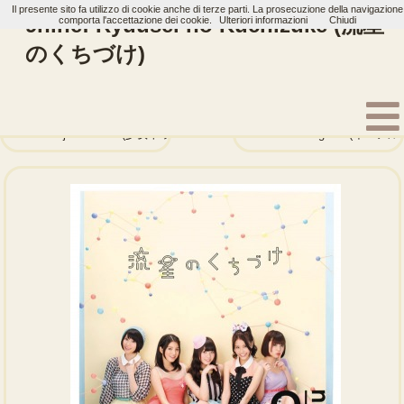
Il presente sito fa utilizzo di cookie anche di terze parti. La prosecuzione della navigazione
9nine: Ryuusei no Kuchizuke (流星
comporta l'accettazione dei cookie.
Ulteriori informazioni
Chiudi
のくちづけ)
Home
Artisti
9nine
Single
Shoujo Traveler (少女トラベラー)
Yie Ar! Jiang Shi (イーアル!