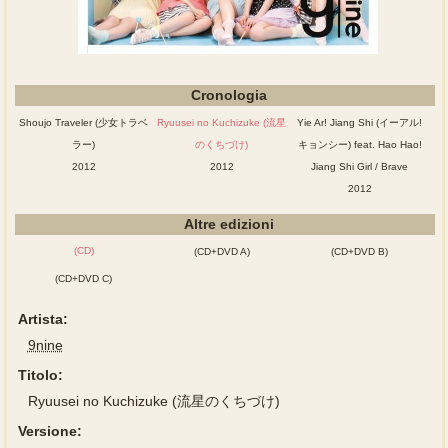
Cronologia
Shoujo Traveler (少女トラベ
Ryuusei no Kuchizuke (流星
Yie Ar! Jiang Shi (イーアル!
ラー)
のくちづけ)
キョンシー) feat. Hao Hao!
2012
2012
Jiang Shi Girl / Brave
2012
Altre edizioni
(CD)
(CD+DVD A)
(CD+DVD B)
(CD+DVD C)
Artista:
9nine
Titolo:
Ryuusei no Kuchizuke (流星のくちづけ)
Versione: