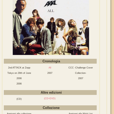
Cronologia
2nd ATTACK at Zepp
All
CCC -Challenge Cover
Tokyo on 29th of June
2007
Collection-
2006
2007
2006
Altre edizioni
(CD+DVD)
(CD)
Collezione
Aggiungi alla collezione
Aggiungi alla Wish List