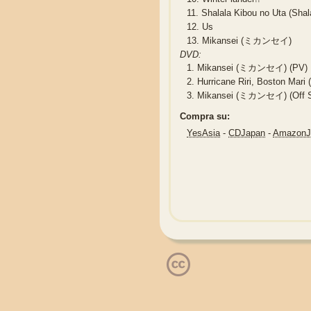
11.
Shalala Kibou no Uta (S
12.
Us
13.
Mikansei (ミカンセイ)
DVD:
1.
Mikansei (ミカンセイ) (PV)
2.
Hurricane Riri, Boston 
3.
Mikansei (ミカンセイ) (Off Sho
Compra su:
YesAsia
-
CDJapan
-
Amazon