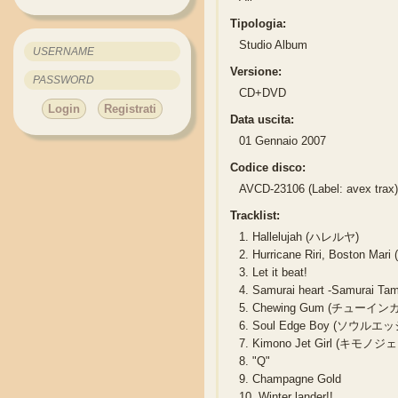
Tipologia:
Studio Album
Versione:
CD+DVD
Login
Registrati
Data uscita:
01 Gennaio 2007
Codice disco:
AVCD-23106 (Label: avex trax
Tracklist:
1.
Hallelujah (ハレルヤ)
2.
Hurricane Riri, Boston 
3.
Let it beat!
4.
Samurai heart -Samurai Tam
5.
Chewing Gum (チューイン
6.
Soul Edge Boy (ソウルエ
7.
Kimono Jet Girl (キモ
8.
"Q"
9.
Champagne Gold
10.
Winter lander!!