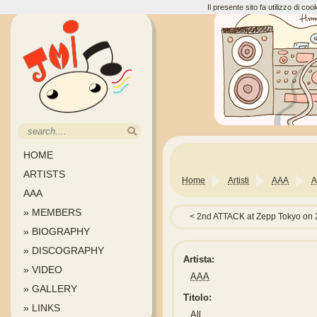
Il presente sito fa utilizzo di c
HOME
ARTISTS
Home
Artisti
AAA
A
AAA
» MEMBERS
2nd ATTACK at Zepp Tokyo on 
» BIOGRAPHY
» DISCOGRAPHY
Artista:
» VIDEO
AAA
» GALLERY
Titolo:
» LINKS
All