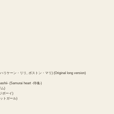
)
Mari (ハリケーン・リリ, ボストン・マリ) (Original long version)
ashii- (Samurai heart -侍魂-)
ガム)
ッジボーイ)
ノジェットガール)