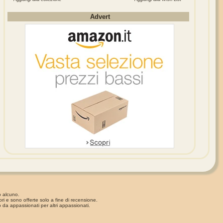
Advert
o alcuno.
ori e sono offerte solo a fine di recensione.
 da appassionati per altri appassionati.