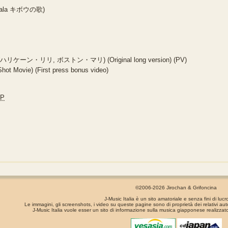
halala キボウの歌)
Mari (ハリケーン・リリ, ボストン・マリ) (Original long version) (PV)
t Movie) (First press bonus video)
JP
©2006-2026 Jirochan & Grifoncina
J-Music Italia è un sito amatoriale e senza fini di lucr
Le immagini, gli screenshots, i video su queste pagine sono di proprietà dei relativi aut
J-Music Italia vuole esser un sito di informazione sulla musica giapponese realizzato