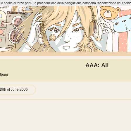
ookie anche di terze parti. La prosecuzione della navigazione comporta l'accettazione dei cookie
AAA: All
lbum
29th of June 2006