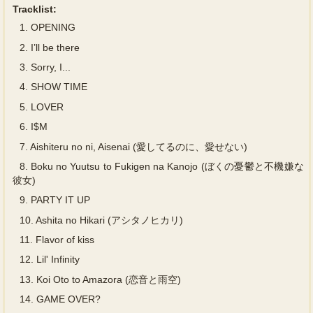
Tracklist:
1.
OPENING
2.
I’ll be there
3.
Sorry, I...
4.
SHOW TIME
5.
LOVER
6.
I$M
7.
Aishiteru no ni, Aisenai (愛してるのに、愛せない)
8.
Boku no Yuutsu to Fukigen na Kanojo (ぼくの憂鬱と不機嫌な
彼女)
9.
PARTY IT UP
10.
Ashita no Hikari (アシタノヒカリ)
11.
Flavor of kiss
12.
Lil' Infinity
13.
Koi Oto to Amazora (恋音と雨空)
14.
GAME OVER?