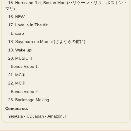
15.
Hurricane Riri, Boston Mari (ハリケーン・リリ、ボストン・
マリ)
16.
NEW
17.
Love Is In The Air
-
Encore
18.
Sayonara no Mae ni (さよならの前に)
19.
Wake up!
20.
MUSIC!!!
-
Bonus Video 1:
21.
MC①
22.
MC②
-
Bonus Video 2:
23.
Backstage Making
Compra su:
YesAsia
-
CDJapan
-
AmazonJP