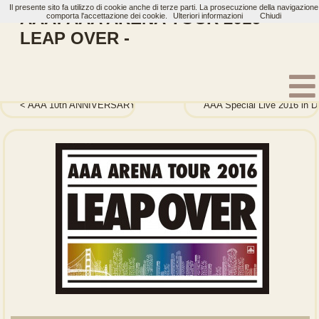
Il presente sito fa utilizzo di cookie anche di terze parti. La prosecuzione della navigazione
AAA: AAA ARENA TOUR 2016 -
comporta l'accettazione dei cookie.
Ulteriori informazioni
Chiudi
LEAP OVER -
Home
Artisti
AAA
Dvd
AAA 10th ANNIVERSARY Documentary
AAA Special Live 2016 in