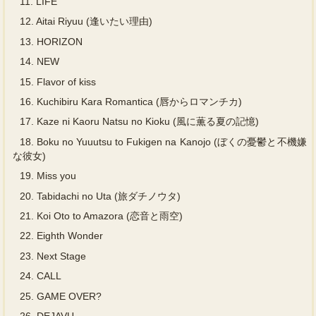
11.
LIFE
12.
Aitai Riyuu (逢いたい理由)
13.
HORIZON
14.
NEW
15.
Flavor of kiss
16.
Kuchibiru Kara Romantica (唇からロマンチカ)
17.
Kaze ni Kaoru Natsu no Kioku (風に薫る夏の記憶)
18.
Boku no Yuuutsu to Fukigen na Kanojo (ぼくの憂鬱と不機嫌
な彼女)
19.
Miss you
20.
Tabidachi no Uta (旅ダチノウタ)
21.
Koi Oto to Amazora (恋音と雨空)
22.
Eighth Wonder
23.
Next Stage
24.
CALL
25.
GAME OVER?
26.
DEJAVU