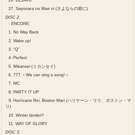
27.
Sayonara no Mae ni (さよならの前に)
DISC 2:
-
ENCORE:
1.
No Way Back
2.
Wake up!
3.
“Q”
4.
Perfect
5.
Mikansei (ミカンセイ)
6.
777 ～We can sing a song!～
7.
MC
8.
PARTY IT UP
9.
Hurricane Riri, Boston Mari (ハリケーン・リリ、ボストン・マ
リ)
10.
Winter lander!!
11.
WAY OF GLORY
DISC 3: