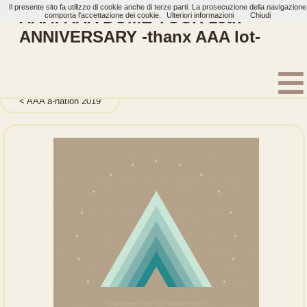
Il presente sito fa utilizzo di cookie anche di terze parti. La prosecuzione della navigazione
AAA: AAA DOME TOUR 15th
comporta l'accettazione dei cookie.
Ulteriori informazioni
Chiudi
ANNIVERSARY -thanx AAA lot-
Home
Artisti
AAA
Dvd
AAA a-nation 2019