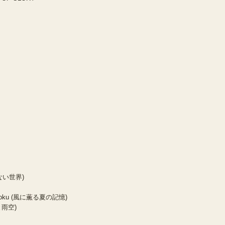
)
涙のない世界)
o Kioku (風に薫る夏の記憶)
音と雨空)