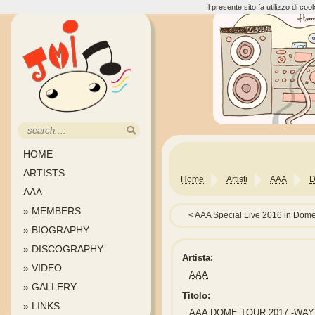
Il presente sito fa utilizzo di c
HOME
ARTISTS
Home
Artisti
AAA
D
AAA
» MEMBERS
AAA Special Live 2016 in Do
» BIOGRAPHY
» DISCOGRAPHY
Artista:
» VIDEO
AAA
» GALLERY
Titolo:
» LINKS
AAA DOME TOUR 2017 -WAY