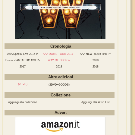
Cronologia
AAA Special Live 2016 in
AAA DOME TOUR 2017 -
AAA NEW YEAR PARTY
Dome -FANTASTIC OVER-
WAY OF GLORY-
2018
2017
2018
2018
Altre edizioni
(2DVD)
(2DVD+GOODS)
Collezione
Aggiungi alla collezione
Aggiungi alla Wish List
Advert