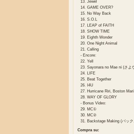
13.
Jewel
14.
GAME OVER?
15.
No Way Back
16.
S.O.L
17.
LEAP of FAITH
18.
SHOW TIME
19.
Eighth Wonder
20.
One Night Animal
21.
Calling
-
Encore:
22.
Yell
23.
Sayonara no Mae ni (
24.
LIFE
25.
Beat Together
26.
I4U
27.
Hurricane Riri, Bos
28.
WAY OF GLORY
-
Bonus Video:
29.
MC①
30.
MC②
31.
Backstage Making 
Compra su: