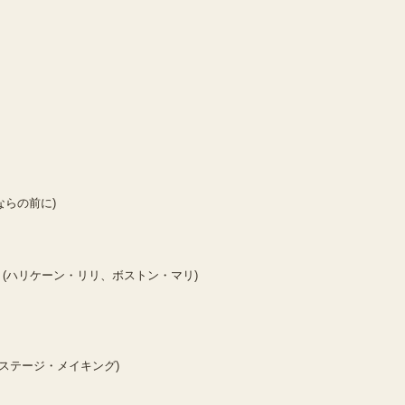
さよならの前に)
ton Mari (ハリケーン・リリ、ボストン・マリ)
(バックステージ・メイキング)