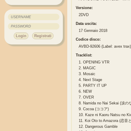
Versione:
2DVD
Data uscita:
17 Gennaio 2018
Login
Registrati
Codice disco:
AVBD-92606 (Label: avex trax
Tracklist:
1.
OPENING VTR
2.
MAGIC
3.
Mosaic
4.
Next Stage
5.
PARTY IT UP
6.
NEW
7.
OVER
8.
Namida no Nai Sekai (
9.
Cocoa (ココア)
10.
Kaze ni Kaoru Natsu n
11.
Koi Oto to Amazora (恋
12.
Dangerous Gamble