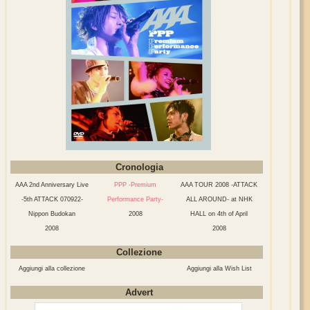
Cronologia
AAA 2nd Anniversary Live
PPP -Premium
AAA TOUR 2008 -ATTACK
-5th ATTACK 070922-
Performance Party-
ALL AROUND- at NHK
Nippon Budokan
2008
HALL on 4th of April
2008
2008
Collezione
Aggiungi alla collezione
Aggiungi alla Wish List
Advert