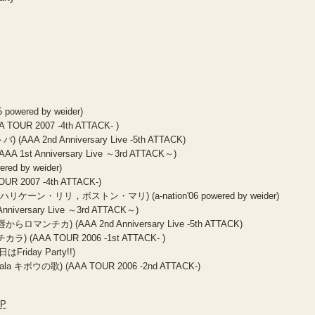
 powered by weider)
 TOUR 2007 -4th ATTACK- )
 (AAA 2nd Anniversary Live -5th ATTACK)
A 1st Anniversary Live ～3rd ATTACK～)
red by weider)
OUR 2007 -4th ATTACK-)
Mari (ハリケーン・リリ，ボストン・マリ) (a-nation'06 powered by weider)
Anniversary Live ～3rd ATTACK～)
 (唇からロマンチカ) (AAA 2nd Anniversary Live -5th ATTACK)
カラ) (AAA TOUR 2006 -1st ATTACK- )
日はFriday Party!!)
halala キボウの歌) (AAA TOUR 2006 -2nd ATTACK-)
JP