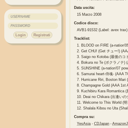
Data uscita:
15 Marzo 2008
Codice disco:
AVB1-91532 (Label: avex trax)
Login
Registrati
Tracklist:
1.
BLOOD on FIRE (a-nation'05
2.
Get CHU! (Get チュー!) (AAA
3.
Saigo no Kotoba (最後のコトバ)
4.
Bokura no Te (ボクラノテ) (AA
5.
SUNSHINE (a-nation'07 powe
6.
Samurai heart-侍魂- (AAA T
7.
Hurricane Riri, Boston 
8.
Champagne Gold (AAA 1st 
9.
Kuchibiru Kara Romantica
10.
Deai no Chikara (出逢いのチ
11.
Welcome to This World (明
12.
Shalala Kibou no Uta (S
Compra su:
YesAsia
-
CDJapan
-
Amazon