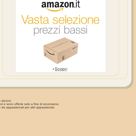
o alcuno.
ori e sono offerte solo a fine di recensione.
 da appassionati per altri appassionati.