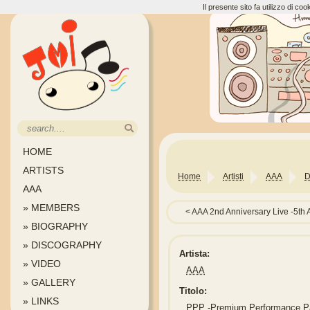
Il presente sito fa utilizzo di c
HOME
ARTISTS
Home
Artisti
AAA
D
AAA
» MEMBERS
AAA 2nd Anniversary Live -5t
» BIOGRAPHY
» DISCOGRAPHY
Artista:
» VIDEO
AAA
» GALLERY
Titolo:
» LINKS
PPP -Premium Performance Pa