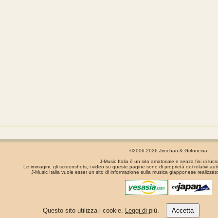
©2006-2026 Jirochan & Grifoncina
J-Music Italia è un sito amatoriale e senza fini di lucr
Le immagini, gli screenshots, i video su queste pagine sono di proprietà dei relativi aut
J-Music Italia vuole esser un sito di informazione sulla musica giapponese realizzato
La pagina é stata generata in 0.00124 secondi
Questo sito utilizza i cookie.
Leggi di più
.
Accetta
Privacy