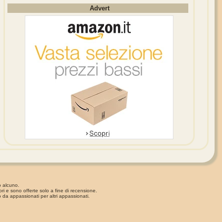
Advert
o alcuno.
ori e sono offerte solo a fine di recensione.
 da appassionati per altri appassionati.