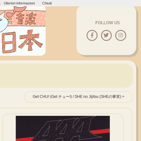
.
Ulteriori informazioni
Chiudi
FOLLOW US
Get CHU! (Get チュー!) / SHE no Jijitsu (SHEの事実)