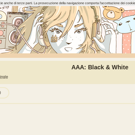
ookie anche di terze parti. La prosecuzione della navigazione comporta l'accettazione dei cookie
AAA: Black & White
ingle
)