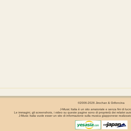
©2006-2026 Jirochan & Grifoncina
J-Music Italia è un sito amatoriale e senza fini di lucr
Le immagini, gli screenshots, i video su queste pagine sono di proprietà dei relativi aut
J-Music Italia vuole esser un sito di informazione sulla musica giapponese realizzato