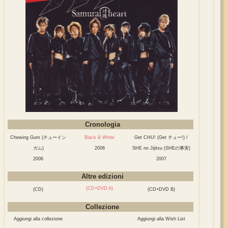
Cronologia
Chewing Gum (チューイン
Black & White
Get CHU! (Get チュー!) /
ガム)
2006
SHE no Jijitsu (SHEの事実)
2006
2007
Altre edizioni
(CD+DVD A)
(CD)
(CD+DVD B)
Collezione
Aggiungi alla collezione
Aggiungi alla Wish List