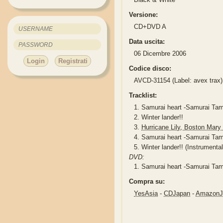
Versione:
CD+DVD A
Data uscita:
06 Dicembre 2006
Login
Registrati
Codice disco:
AVCD-31154 (Label: avex trax)
Tracklist:
1.
Samurai heart -Samurai Tam
2.
Winter lander!!
3.
Hurricane Lily, Bosto
4.
Samurai heart -Samurai Tama
5.
Winter lander!! (Instrumental
DVD:
1.
Samurai heart -Samurai Tam
Compra su:
YesAsia
-
CDJapan
-
Amazon