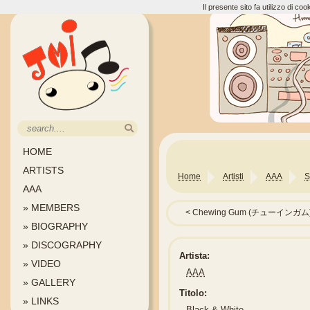
Il presente sito fa utilizzo di c
HOME
ARTISTS
Home
Artisti
AAA
S
AAA
» MEMBERS
Chewing Gum (チューインガム
» BIOGRAPHY
» DISCOGRAPHY
Artista:
» VIDEO
AAA
» GALLERY
Titolo:
» LINKS
Black & White