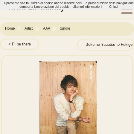
Il presente sito fa utilizzo di cookie anche di terze parti. La prosecuzione della navigazione
AAA: Lil' Infinity
comporta l'accettazione dei cookie.
Ulteriori informazioni
Chiudi
Home
Artisti
AAA
Single
I'll be there
Boku no Yuuutsu to F