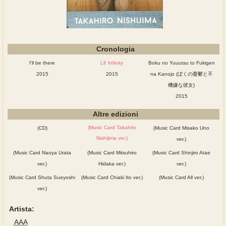
Cronologia
I'll be there
Lil' Infinity
Boku no Yuuutsu to Fukigen
2015
2015
na Kanojo (ぼくの憂鬱と不
機嫌な彼女)
2015
Altre edizioni
(Music Card Takahiro
(CD)
(Music Card Misako Uno
Nishijima ver.)
ver.)
(Music Card Naoya Urata
(Music Card Mitsuhiro
(Music Card Shinjiro Atae
ver.)
Hidaka ver.)
ver.)
(Music Card Shuta Sueyoshi
(Music Card Chiaki Ito ver.)
(Music Card All ver.)
ver.)
Artista:
AAA