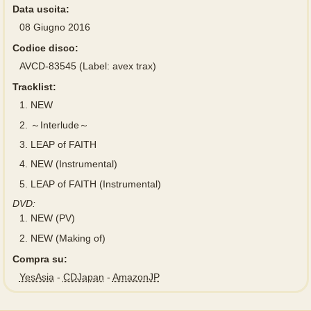
Data uscita:
08 Giugno 2016
Codice disco:
AVCD-83545 (Label: avex trax)
Tracklist:
1.
NEW
2.
～Interlude～
3.
LEAP of FAITH
4.
NEW (Instrumental)
5.
LEAP of FAITH (Instrumental)
DVD:
1.
NEW (PV)
2.
NEW (Making of)
Compra su:
YesAsia
-
CDJapan
-
AmazonJP