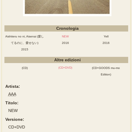
Cronologia
Aishiteru no ni, Aisenai (愛し
NEW
Yell
てるのに、愛せない)
2016
2016
2015
Altre edizioni
(CD+DVD)
(CD)
(CD+GOODS mu-mo
Edition)
Artista:
AAA
Titolo:
NEW
Versione:
CD+DVD